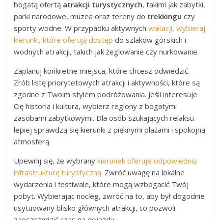
bogatą ofertą
atrakcji turystycznych
, takimi jak zabytki,
parki narodowe, muzea oraz tereny do
trekkingu
czy
sporty wodne. W przypadku aktywnych
wakacji, wybieraj
kierunki, które oferują dostęp
do szlaków górskich i
wodnych atrakcji, takich jak żeglowanie czy nurkowanie.
Zaplanuj konkretne miejsca, które chcesz odwiedzić.
Zrób listę priorytetowych atrakcji i aktywności, które są
zgodne z Twoim stylem podróżowania. Jeśli interesuje
Cię historia i kultura, wybierz regiony z bogatymi
zasobami zabytkowymi. Dla osób szukających relaksu
lepiej sprawdzą się kierunki z pięknymi plażami i spokojną
atmosferą.
Upewnij się, że wybrany
kierunek oferuje odpowiednią
infrastrukturę turystyczną
. Zwróć uwagę na lokalne
wydarzenia i festiwale, które mogą wzbogacić Twój
pobyt. Wybierając nocleg, zwróć na to, aby był dogodnie
usytuowany blisko głównych atrakcji, co pozwoli
zaoszczędzić czas na dojazdy.