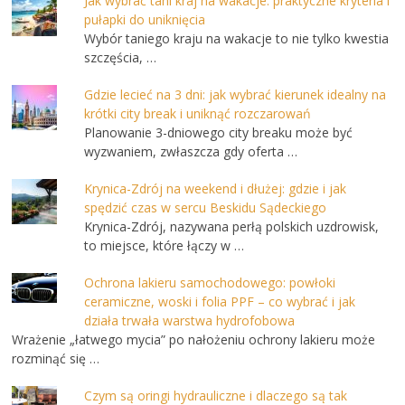
Jak wybrać tani kraj na wakacje: praktyczne kryteria i
pułapki do uniknięcia
Wybór taniego kraju na wakacje to nie tylko kwestia
szczęścia, …
Gdzie lecieć na 3 dni: jak wybrać kierunek idealny na
krótki city break i uniknąć rozczarowań
Planowanie 3-dniowego city breaku może być
wyzwaniem, zwłaszcza gdy oferta …
Krynica-Zdrój na weekend i dłużej: gdzie i jak
spędzić czas w sercu Beskidu Sądeckiego
Krynica-Zdrój, nazywana perłą polskich uzdrowisk,
to miejsce, które łączy w …
Ochrona lakieru samochodowego: powłoki
ceramiczne, woski i folia PPF – co wybrać i jak
działa trwała warstwa hydrofobowa
Wrażenie „łatwego mycia” po nałożeniu ochrony lakieru może
rozminąć się …
Czym są oringi hydrauliczne i dlaczego są tak