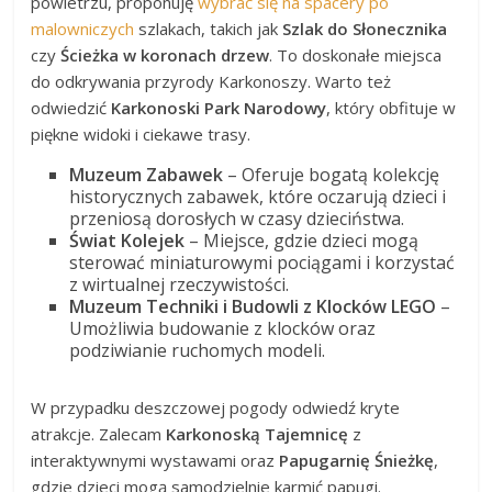
powietrzu, proponuję
wybrać się na spacery po
malowniczych
szlakach, takich jak
Szlak do Słonecznika
czy
Ścieżka w koronach drzew
. To doskonałe miejsca
do odkrywania przyrody Karkonoszy. Warto też
odwiedzić
Karkonoski Park Narodowy
, który obfituje w
piękne widoki i ciekawe trasy.
Muzeum Zabawek
– Oferuje bogatą kolekcję
historycznych zabawek, które oczarują dzieci i
przeniosą dorosłych w czasy dzieciństwa.
Świat Kolejek
– Miejsce, gdzie dzieci mogą
sterować miniaturowymi pociągami i korzystać
z wirtualnej rzeczywistości.
Muzeum Techniki i Budowli z Klocków LEGO
–
Umożliwia budowanie z klocków oraz
podziwianie ruchomych modeli.
W przypadku deszczowej pogody odwiedź kryte
atrakcje. Zalecam
Karkonoską Tajemnicę
z
interaktywnymi wystawami oraz
Papugarnię Śnieżkę
,
gdzie dzieci mogą samodzielnie karmić papugi.