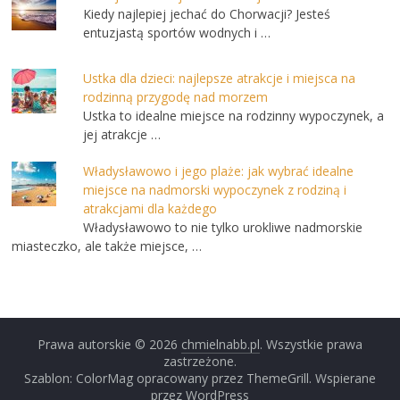
Kiedy najlepiej jechać do Chorwacji? Jesteś
entuzjastą sportów wodnych i …
Ustka dla dzieci: najlepsze atrakcje i miejsca na
rodzinną przygodę nad morzem
Ustka to idealne miejsce na rodzinny wypoczynek, a
jej atrakcje …
Władysławowo i jego plaże: jak wybrać idealne
miejsce na nadmorski wypoczynek z rodziną i
atrakcjami dla każdego
Władysławowo to nie tylko urokliwe nadmorskie
miasteczko, ale także miejsce, …
Prawa autorskie © 2026
chmielnabb.pl
. Wszystkie prawa
zastrzeżone.
Szablon: ColorMag opracowany przez ThemeGrill. Wspierane
przez WordPress