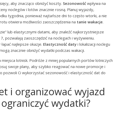
sięcy, aby znacząco obniżyć koszty.
Sezonowość
wpływa na
eny noclegów i lotów znacznie rosną. Planuj wyjazdy,
odku tygodnia, ponieważ najtańsze dni to często wtorki, a nie
wrotu otwiera możliwości zaoszczędzenia na
tanie wakacje
.
ie” lub elastycznymi datami, aby znaleźć najkorzystniejsze
 7, pozwalają zaoszczędzić na noclegach i wyżywieniu.
 łapać najlepsze okazje.
Elastyczność daty
i lokalizacji noclegu
mogą znacznie obniżyć wydatki podczas wakacji.
a miejsca lotnisk. Podróże z mniej popularnych portów lotniczych
osuj swoje plany, aby szybko reagować na nowe promocje i
co pozwoli Ci wykorzystać sezonowość i elastyczność dat do
et i organizować wyjazd
 ograniczyć wydatki?