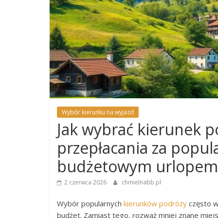
Wybór kierunku na wyjazd
Jak wybrać kierunek p
przepłacania za popula
budżetowym urlopem
2 czerwca 2026
chmielnabb.pl
Wybór popularnych
kierunków podróży
często w
budżet. Zamiast tego, rozważ mniej znane miejsca