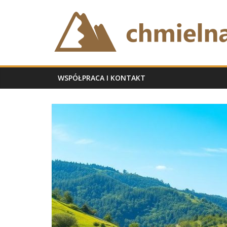
Skip
chmielnabb.pl
to
content
WSPÓŁPRACA I KONTAKT