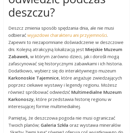
deszczu?
Deszcz zmienia sposób spędzania dnia, ale nie musi
odbierać
wyjazdowi charakteru ani przyjemności
.
Zapewni to niezapomniane doświadczenie w deszczowe
dni. Kolejną atrakcyjną lokalizacją jest
Miejskie Muzeum
Zabawek
, w którym zarówno dzieci, jak i dorośli mogą
zafascynować się historycznymi zabawkami i ich historia.
Dodatkowo, wybierz się do interaktywnego muzeum
Karkonoskie Tajemnice
, które angażuje zwiedzających
poprzez ciekawe wystawy i legendy regionu. Możesz
również spróbować odwiedzić
Multimedialne Muzeum
Karkonoszy
, które przedstawia historię regionu w
interesującej formie multimedialnej.
Pamiętaj, że deszczowa pogoda nie musi ograniczać
Twoich planów;
Galeria Szkła
oraz wystawa minerałów
„Skarby Ziemi Juna” również oferują coś wyjątkowego do