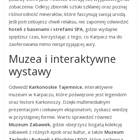
zobaczenia. Odkryj zbiorniki sztuki szklanej oraz poznaj
różnorodność minerałów, które fascynują swoją urodą.
Jeśli potrzebujesz chwili relaksu, nie zapomnij odwiedzić
hoteli z basenami i strefami SPA
, gdzie wydajnie
spędzisz czas, korzystając z tego, co Karpacz ma do
zaoferowania mimo niesprzyjającej aury.
Muzea i interaktywne
wystawy
Odwiedź
Karkonoskie Tajemnice
, interaktywne
muzeum w Karpaczu, które poświęcone jest legendom
oraz historii Karkonoszy. Dzięki multimedialnym
prezentacjom i ciekawym eksponatom, zyskasz wiedzę
w przystępnej formie. Warto sprawdzić również
Muzeum Zabawek
, gdzie obejrzysz bogatą kolekcję
zabawek z różnych epok oraz kultur, a także
Muzeum
Techniki i Budowli z Klocków LEGO
, które zachwyca