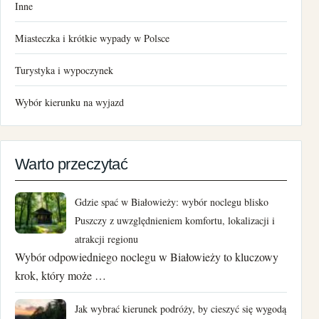
styczeń 2025
Inne
grudzień 2024
Miasteczka i krótkie wypady w Polsce
listopad 2024
Turystyka i wypoczynek
lipiec 2024
Wybór kierunku na wyjazd
czerwiec 2024
Warto przeczytać
kwiecień 2024
marzec 2024
Gdzie spać w Białowieży: wybór noclegu blisko
Puszczy z uwzględnieniem komfortu, lokalizacji i
luty 2024
atrakcji regionu
Wybór odpowiedniego noclegu w Białowieży to kluczowy
styczeń 2024
krok, który może …
sierpień 2023
Jak wybrać kierunek podróży, by cieszyć się wygodą