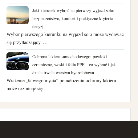
lipiec 2022
Jaki kierunek wybrać na pierwszy wyjazd solo:
kwiecień 2022
bezpieczeństwo, komfort i praktyczne kryteria
decyzji
marzec 2022
Wybór pierwszego kierunku na wyjazd solo może wydawać
się przytłaczający, …
luty 2022
Ochrona lakieru samochodowego: powłoki
styczeń 2022
ceramiczne, woski i folia PPF – co wybrać i jak
grudzień 2021
działa trwała warstwa hydrofobowa
Wrażenie „łatwego mycia” po nałożeniu ochrony lakieru
listopad 2021
może rozminąć się …
październik 2021
lipiec 2021
maj 2021