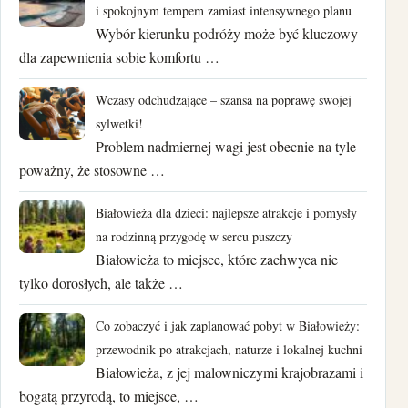
lipiec 2023
i spokojnym tempem zamiast intensywnego planu
Wybór kierunku podróży może być kluczowy
czerwiec 2023
dla zapewnienia sobie komfortu …
maj 2023
Wczasy odchudzające – szansa na poprawę swojej
sylwetki!
kwiecień 2023
Problem nadmiernej wagi jest obecnie na tyle
poważny, że stosowne …
marzec 2023
luty 2023
Białowieża dla dzieci: najlepsze atrakcje i pomysły
na rodzinną przygodę w sercu puszczy
styczeń 2023
Białowieża to miejsce, które zachwyca nie
tylko dorosłych, ale także …
grudzień 2022
Co zobaczyć i jak zaplanować pobyt w Białowieży:
listopad 2022
przewodnik po atrakcjach, naturze i lokalnej kuchni
Białowieża, z jej malowniczymi krajobrazami i
wrzesień 2022
bogatą przyrodą, to miejsce, …