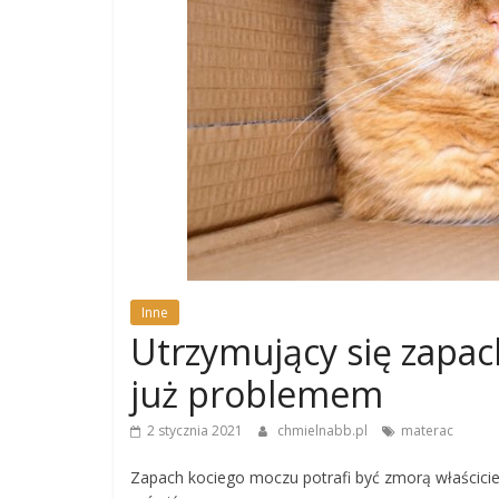
Inne
Utrzymujący się zapac
już problemem
2 stycznia 2021
chmielnabb.pl
materac
Zapach kociego moczu potrafi być zmorą właściciel