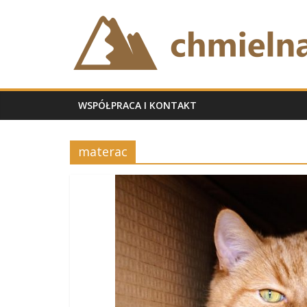
Skip
chmielnabb.pl
to
content
WSPÓŁPRACA I KONTAKT
materac