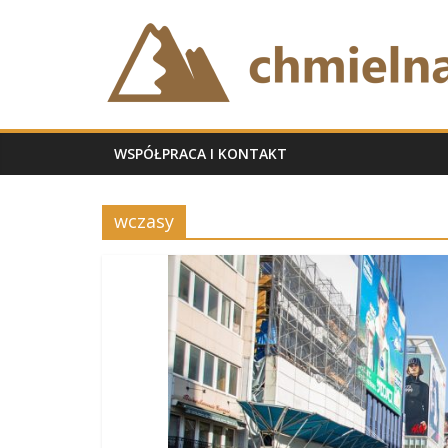
Skip
chmielnabb.pl
to
content
WSPÓŁPRACA I KONTAKT
wczasy