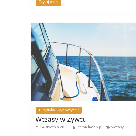
Czytaj dalej
Turystyka i wypoczynek
Wczasy w Żywcu
14 stycznia 2022
chmielnabb.pl
wczasy