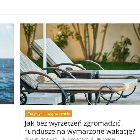
Turystyka i wypoczynek
Jak bez wyrzeczeń zgromadzić
fundusze na wymarzone wakacje?
,
21 grudnia 2021
chmielnabb.pl
finanse