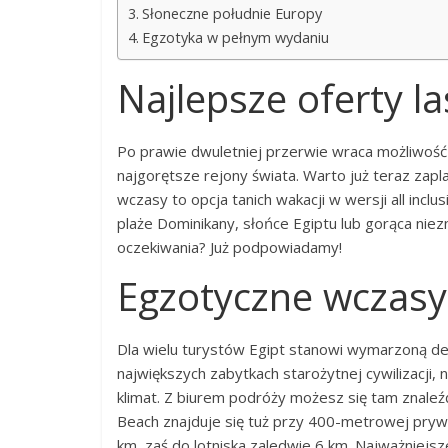
Słoneczne południe Europy
Egzotyka w pełnym wydaniu
Najlepsze oferty l
Po prawie dwuletniej przerwie wraca możliwoś
najgorętsze rejony świata. Warto już teraz za
wczasy to opcja tanich wakacji w wersji all inc
plaże Dominikany, słońce Egiptu lub gorąca niez
oczekiwania? Już podpowiadamy!
Egzotyczne wczasy
Dla wielu turystów Egipt stanowi wymarzoną de
największych zabytkach starożytnej cywilizacji
klimat. Z biurem podróży możesz się tam znaleź
Beach znajduje się tuż przy 400-metrowej prywa
km, zaś do lotniska zaledwie 6 km. Najważniejs