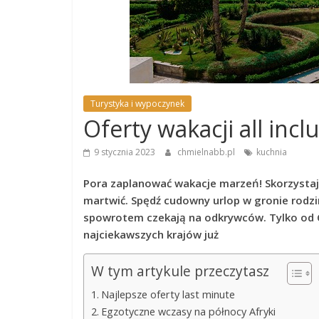
Turystyka i wypoczynek
Oferty wakacji all inc
9 stycznia 2023
chmielnabb.pl
kuchnia
Pora zaplanować wakacje marzeń! Skorzystaj 
martwić. Spędź cudowny urlop w gronie rodzin
spowrotem czekają na odkrywców. Tylko od Cie
najciekawszych krajów już
W tym artykule przeczytasz
Najlepsze oferty last minute
Egzotyczne wczasy na północy Afryki