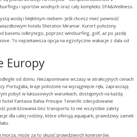
ndsurfingu i sportów wodnych oraz cały kompleks SPA&Wellness.
ystą wodą i błękitnym niebem. Jeśli chcesz mieć pewność
gwiazdkowym hotelu Sheraton Miramar. Kurort położony
od basenu odkrytego, poprzez windsurfing, golf, aż po jazdę
nclusive. To najciekawsza opcja na egzotyczne wakacje z dala od
e Europy
j odległe od domu. Niezapomniane wczasy w atrakcyjnych cenach
y Portugalia, kraje położone na wyciągnięcie ręki, zapraszają
 tym pobyt w luksusowych warunkach, dostępnych na każdą
e hotel Fantasia Bahia Principe Tenerife zdecydowanie
iwość podróżowania bez transportu to nie wszystkie zalety
kacje dla całej rodziny, które oferują aquapark, prawdziwy zamek
laks.
ch morza, może za to skusić prawdziwych koneserów.