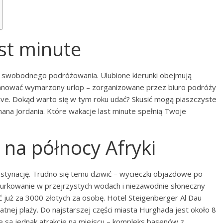
ast minute
ć swobodnego podróżowania. Ulubione kierunki obejmują
planować wymarzony urlop – zorganizowane przez biuro podróży
lusive. Dokąd warto się w tym roku udać? Skusić mogą piaszczyste
nana Jordania. Które wakacje last minute spełnią Twoje
 na północy Afryki
stynację. Trudno się temu dziwić – wycieczki objazdowe po
, nurkowanie w przejrzystych wodach i niezawodnie słoneczny
ć już za 3000 złotych za osobę. Hotel Steigenberger Al Dau
tnej plaży. Do najstarszej części miasta Hurghada jest około 8
ze są jednak atrakcje na miejscu – kompleks basenów z