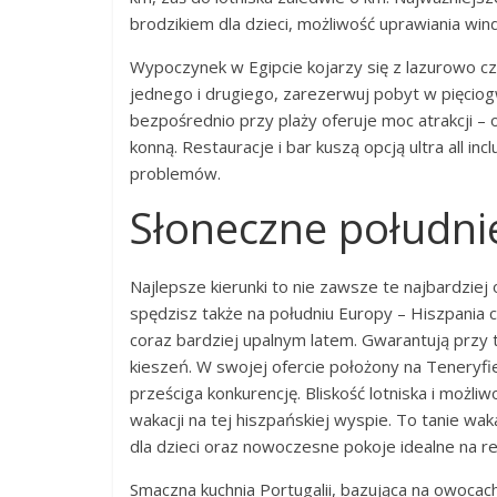
brodzikiem dla dzieci, możliwość uprawiania wi
Wypoczynek w Egipcie kojarzy się z lazurowo cz
jednego i drugiego, zarezerwuj pobyt w pięcio
bezpośrednio przy plaży oferuje moc atrakcji – 
konną. Restauracje i bar kuszą opcją ultra all i
problemów.
Słoneczne południ
Najlepsze kierunki to nie zawsze te najbardzie
spędzisz także na południu Europy – Hiszpania cz
coraz bardziej upalnym latem. Gwarantują przy
kieszeń. W swojej ofercie położony na Teneryfi
prześciga konkurencję. Bliskość lotniska i możl
wakacji na tej hiszpańskiej wyspie. To tanie wa
dla dzieci oraz nowoczesne pokoje idealne na re
Smaczna kuchnia Portugalii, bazująca na owoca