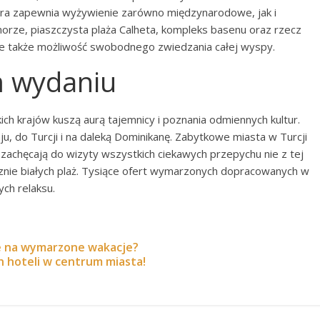
ra zapewnia wyżywienie zarówno międzynarodowe, jak i
morze, piaszczysta plaża Calheta, kompleks basenu oraz rzecz
uje także możliwość swobodnego zwiedzania całej wyspy.
m wydaniu
ich krajów kuszą aurą tajemnicy i poznania odmiennych kultur.
u, do Turcji i na daleką Dominikanę. Zabytkowe miasta w Turcji
zachęcają do wizyty wszystkich ciekawych przepychu nie z tej
cznie białych plaż. Tysiące ofert wymarzonych dopracowanych w
ch relaksu.
e na wymarzone wakacje?
h hoteli w centrum miasta!