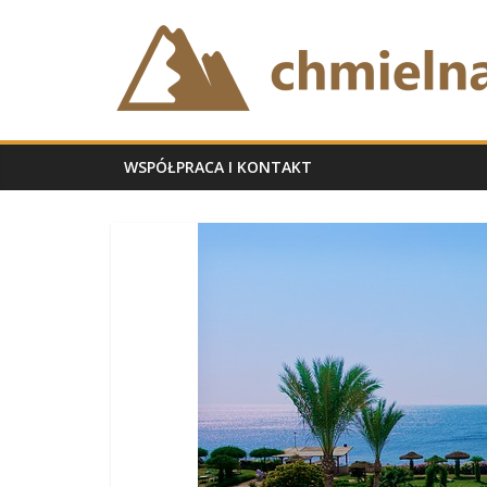
Skip
chmielnabb.pl
to
content
WSPÓŁPRACA I KONTAKT