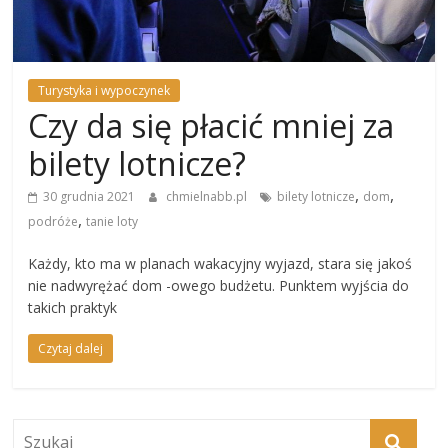
Turystyka i wypoczynek
Czy da się płacić mniej za
bilety lotnicze?
,
,
30 grudnia 2021
chmielnabb.pl
bilety lotnicze
dom
,
podróże
tanie loty
Każdy, kto ma w planach wakacyjny wyjazd, stara się jakoś
nie nadwyrężać dom -owego budżetu. Punktem wyjścia do
takich praktyk
Czytaj dalej