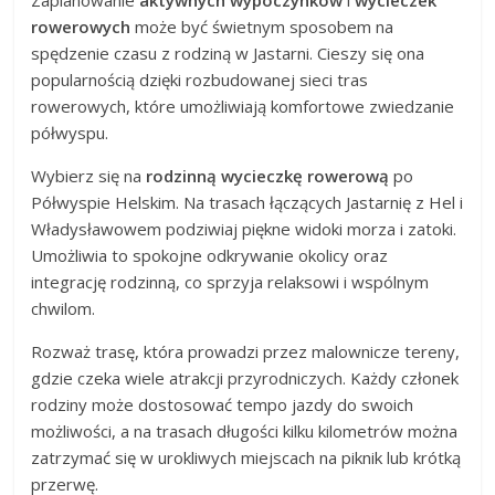
Zaplanowanie
aktywnych wypoczynków
i
wycieczek
rowerowych
może być świetnym sposobem na
spędzenie czasu z rodziną w Jastarni. Cieszy się ona
popularnością dzięki rozbudowanej sieci tras
rowerowych, które umożliwiają komfortowe zwiedzanie
półwyspu.
Wybierz się na
rodzinną wycieczkę rowerową
po
Półwyspie Helskim. Na trasach łączących Jastarnię z Hel i
Władysławowem podziwiaj piękne widoki morza i zatoki.
Umożliwia to spokojne odkrywanie okolicy oraz
integrację rodzinną, co sprzyja relaksowi i wspólnym
chwilom.
Rozważ trasę, która prowadzi przez malownicze tereny,
gdzie czeka wiele atrakcji przyrodniczych. Każdy członek
rodziny może dostosować tempo jazdy do swoich
możliwości, a na trasach długości kilku kilometrów można
zatrzymać się w urokliwych miejscach na piknik lub krótką
przerwę.