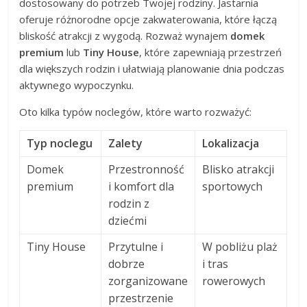
dostosowany do potrzeb Twojej rodziny. Jastarnia
oferuje różnorodne opcje zakwaterowania, które łączą
bliskość atrakcji z wygodą. Rozważ wynajem
domek
premium
lub
Tiny House
, które zapewniają przestrzeń
dla większych rodzin i ułatwiają planowanie dnia podczas
aktywnego wypoczynku.
Oto kilka typów noclegów, które warto rozważyć:
Typ noclegu
Zalety
Lokalizacja
Domek
Przestronność
Blisko atrakcji
premium
i komfort dla
sportowych
rodzin z
dziećmi
Tiny House
Przytulne i
W pobliżu plaż
dobrze
i tras
zorganizowane
rowerowych
przestrzenie