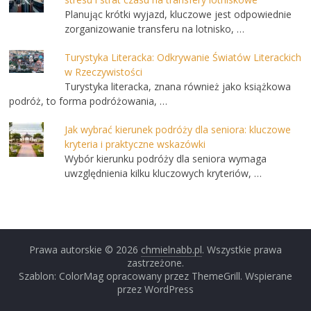
Planując krótki wyjazd, kluczowe jest odpowiednie
zorganizowanie transferu na lotnisko, …
Turystyka Literacka: Odkrywanie Światów Literackich
w Rzeczywistości
Turystyka literacka, znana również jako książkowa
podróż, to forma podróżowania, …
Jak wybrać kierunek podróży dla seniora: kluczowe
kryteria i praktyczne wskazówki
Wybór kierunku podróży dla seniora wymaga
uwzględnienia kilku kluczowych kryteriów, …
Prawa autorskie © 2026
chmielnabb.pl
. Wszystkie prawa
zastrzeżone.
Szablon: ColorMag opracowany przez ThemeGrill. Wspierane
przez WordPress