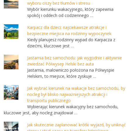
wyboru ciszy bez tłumów i stresu
Wybór kierunku wakacyjnego, który zapewnia
spokój i oddech od codziennego …
Karpacz dla dzieci: najciekawsze atrakcje i
bezpieczne miejsca na rodzinny wypoczynek
Kiedy planujesz rodzinny wypad do Karpacza z
dziećmi, kluczowe jest …
Jastarnia bez samochodu: jak wygodnie i aktywnie
zwiedzać Półwysep Helski bez auta
Jastarnia, malowniczo położona na Półwyspie
Helskim, to miejsce, które zyskuje …
Jak wybrać kierunek na wakacje bez samochodu, by
nocleg był blisko najważniejszych atrakcji i
transportu publicznego
Wybierając kierunek wakacyjny bez samochodu,
kluczowe jest, aby nocleg znajdował …
Jak skutecznie zaplanować krótki wyjazd, by uniknąć
stresu i strat czasu na transfery lotniskowe